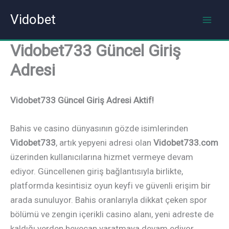
İçeriğe
Vidobet
atla
Vidobet733 Güncel Giriş
Adresi
Vidobet733 Güncel Giriş Adresi Aktif!
Bahis ve casino dünyasının gözde isimlerinden
Vidobet733
, artık yepyeni adresi olan
Vidobet733
.com
üzerinden kullanıcılarına hizmet vermeye devam
ediyor. Güncellenen giriş bağlantısıyla birlikte,
platformda kesintisiz oyun keyfi ve güvenli erişim bir
arada sunuluyor. Bahis oranlarıyla dikkat çeken spor
bölümü ve zengin içerikli casino alanı, yeni adreste de
kaldığı yerden heyecan yaratmaya devam ediyor.