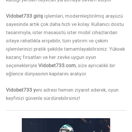
Vidobet733 giriş
işlemleri, modernleştirilmiş arayüzü
sayesinde artık çok daha hızlı ve kolay. Kullanıcı dostu
tasarımıyla, ister masaüstü ister mobil cihazlardan
siteye rahatlıkla erişebilir, tüm yatırım ve çekim
işlemlerinizi pratik şekilde tamamlayabilirsiniz. Yüksek
kazanç fırsatları ve her zevke uygun oyun
seçenekleriyle
Vidobet733
.com
, size ayrıcalıklı bir
eğlence dünyasının kapılarını aralıyor.
Vidobet733 y
eni adresi hemen ziyaret ederek, oyun
keyfinizi güvenle sürdürebilirsiniz!