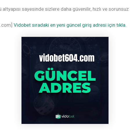
ü altyapısı sayesinde sizlere daha güvenilir, hızlı ve sorunsu
4.com]
Vidobet sıradaki en yeni güncel giriş adresi için tıkla.