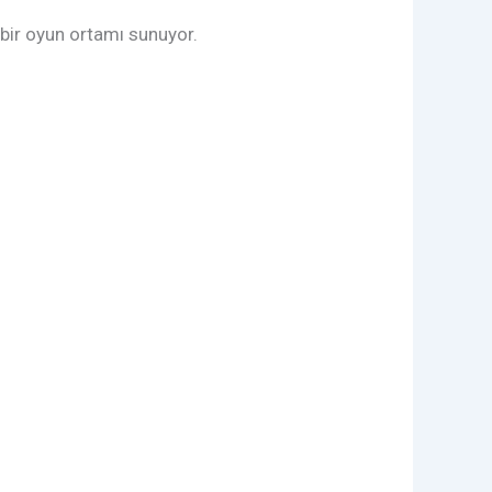
z bir oyun ortamı sunuyor.