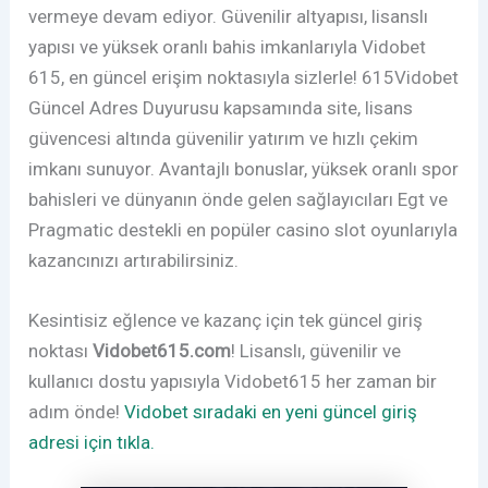
vermeye devam ediyor. Güvenilir altyapısı, lisanslı
yapısı ve yüksek oranlı bahis imkanlarıyla Vidobet
615, en güncel erişim noktasıyla sizlerle! 615Vidobet
Güncel Adres Duyurusu kapsamında site, lisans
güvencesi altında güvenilir yatırım ve hızlı çekim
imkanı sunuyor. Avantajlı bonuslar, yüksek oranlı spor
bahisleri ve dünyanın önde gelen sağlayıcıları Egt ve
Pragmatic destekli en popüler casino slot oyunlarıyla
kazancınızı artırabilirsiniz.
Kesintisiz eğlence ve kazanç için tek güncel giriş
noktası
Vidobet615.com
! Lisanslı, güvenilir ve
kullanıcı dostu yapısıyla Vidobet615 her zaman bir
adım önde!
Vidobet sıradaki en yeni güncel giriş
adresi için tıkla.