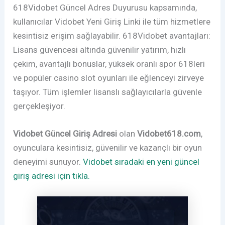
618Vidobet Güncel Adres Duyurusu kapsamında,
kullanıcılar Vidobet Yeni Giriş Linki ile tüm hizmetlere
kesintisiz erişim sağlayabilir. 618Vidobet avantajları:
Lisans güvencesi altında güvenilir yatırım, hızlı
çekim, avantajlı bonuslar, yüksek oranlı spor 618leri
ve popüler casino slot oyunları ile eğlenceyi zirveye
taşıyor. Tüm işlemler lisanslı sağlayıcılarla güvenle
gerçekleşiyor.
Vidobet Güncel Giriş Adresi
olan
Vidobet618.com
,
oyunculara kesintisiz, güvenilir ve kazançlı bir oyun
deneyimi sunuyor.
Vidobet sıradaki en yeni güncel
giriş adresi için tıkla.