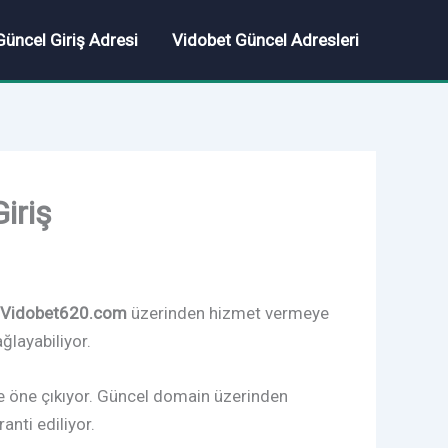
üncel Giriş Adresi
Vidobet Güncel Adresleri
iriş
Vidobet620.com
üzerinden hizmet vermeye
ğlayabiliyor.
 ile öne çıkıyor. Güncel domain üzerinden
anti ediliyor.