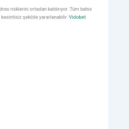
adres risklerini ortadan kaldırıyor. Tüm bahis
esintisiz şekilde yararlanabilir.
Vidobet