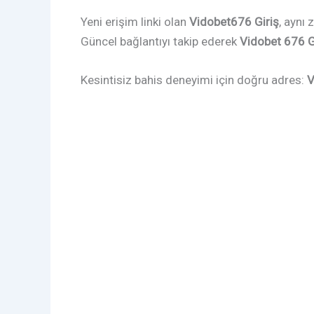
Yeni erişim linki olan
Vidobet676 Giriş
, aynı
Güncel bağlantıyı takip ederek
Vidobet 676 G
Kesintisiz bahis deneyimi için doğru adres:
V