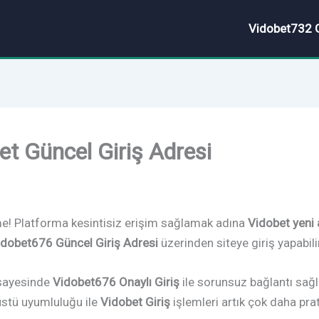
Vidobet732 G
t Güncel Giriş Adresi
eme! Platforma kesintisiz erişim sağlamak adına
Vidobet yeni
idobet676 Güncel Giriş Adresi
üzerinden siteye giriş yapabili
 sayesinde
Vidobet676 Onaylı Giriş
ile sorunsuz bağlantı sağl
üstü uyumluluğu ile
Vidobet Giriş
işlemleri artık çok daha prat