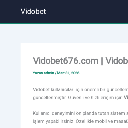
İçeriğe
Vidobet
atla
Vidobet676.com | Vidobe
Yazan
admin
/
Mart 31, 2026
Vidobet kullanıcıları için önemli bir güncell
güncellenmiştir. Güvenli ve hızlı erişim için
V
Kullanıcı deneyimini ön planda tutan sistem
işlem yapabilirsiniz. Özellikle mobil ve masa