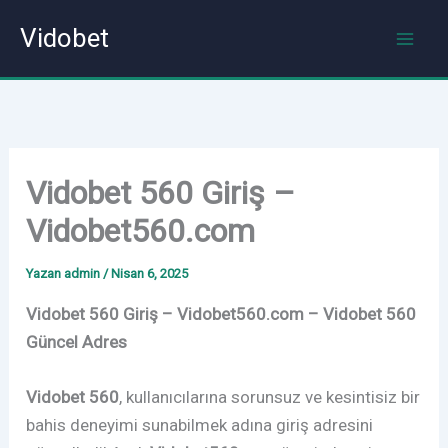
İçeriğe
Vidobet
atla
Vidobet 560 Giriş –
Vidobet560.com
Yazan
admin
/
Nisan 6, 2025
Vidobet 560 Giriş – Vidobet560.com – Vidobet 560
Güncel Adres
Vidobet 560
, kullanıcılarına sorunsuz ve kesintisiz bir
bahis deneyimi sunabilmek adına giriş adresini